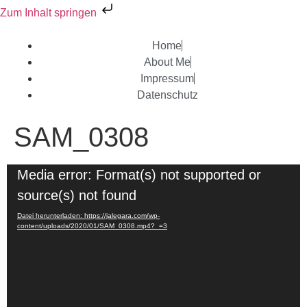
Zum Inhalt springen
Home
About Me
Impressum
Datenschutz
SAM_0308
Video-
Media error: Format(s) not supported or
Player
source(s) not found
Datei herunterladen: https://jalegara.com/wp-
content/uploads/2020/01/SAM_0308.mp4?_=3