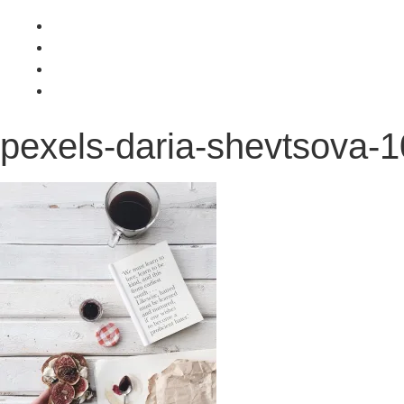
springen
pexels-daria-shevtsova-