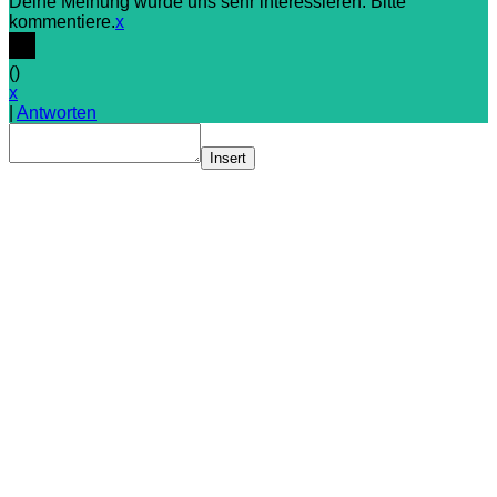
Deine Meinung würde uns sehr interessieren. Bitte
kommentiere.
x
(
)
x
|
Antworten
Insert