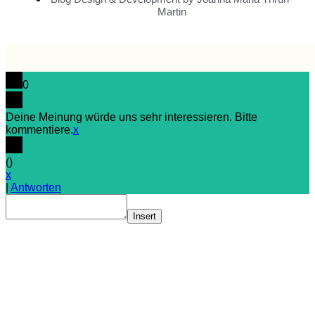
Martin
0
Deine Meinung würde uns sehr interessieren. Bitte
kommentiere.
x
(
)
x
|
Antworten
Insert